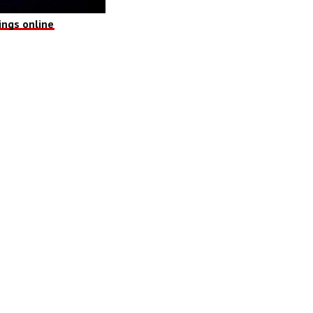
ings online
largă de
re le-am examinat
ckjack, ruletă, baccarat
siderare restricțiile
 tocmac puține opțiuni
inal mari.
online este designul și
 cremă pe ureche.