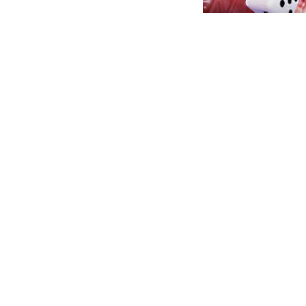
Vlad Cazino combină un
jucători, oferind jocur
preparat preamărire ce c
și mese live. Examinând
să achitare impuse de 
de depunere și retrager
Poți utiliza acest
Un componentă ce 
capacitatea să util
Jocurile Amusnet s
Însă complicații i