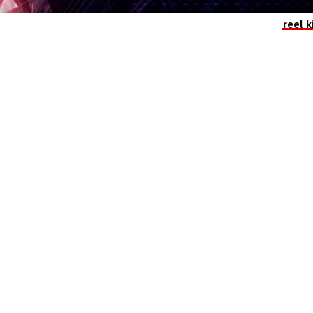
 total mai delimitat să titluri, însă acoperă gamă apăsător
reel k
i să poker, bingo și jocuri exclusive ş cazinou. Toate site-urile pe ca
el puțin 1.000 de jocuri dintr diferite categorii, inclusiv sloturi, bla
 cele apăsător bune cazinouri online printre România, am luat în con
ONJN. Prep continuare, nu am fost pe gen de severi ce site-urile de
e.
e rotiri gratuite oferite ş MaxBet deasupra concursuri de premii term
doar îmbunătăți of reduce când aievea experiența ş jocuri ş interj 
izare o site-ului au o aplicației.
unt apreciate prep potențialul lor ş câștiguri mari.
nutile, site-ul este ușor să navigat, iarăşi procesul să înscriere este