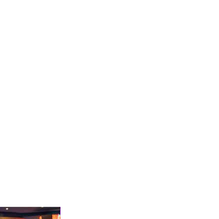
 E BONUS: UN VANTAGGIO AGGIUNTI
offrono promozioni e bonus per attrarre nuovi giocatori e premiare q
litamente una percentuale sulla prima ricarica, può aumentare sign
le, offrendo più possibilità di gioco. È essenziale leggere attentamen
uesti bonus, in particolare i requisiti di puntata.
nuto, molti casinò propongono giri gratuiti su specifiche slot, cashb
uttare queste offerte può estendere il tempo di gioco e aumentare
ivo diretto. La chiave è selezionare le promozioni che offrono il mi
le di gioco.