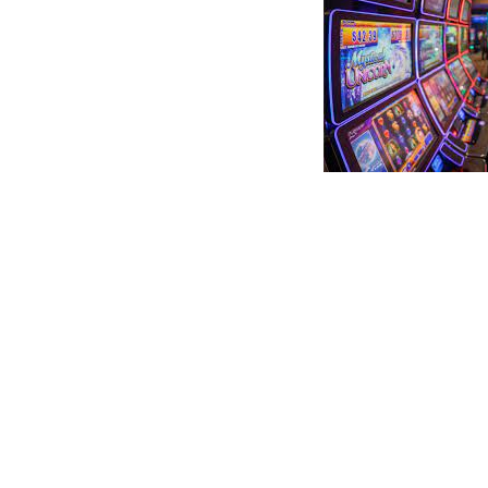
SLOTSPALAC
SlotsPalace Casino si 
completa e stimolante.
novità, e un’entusiasma
L’offerta di benvenut
accompagnato da ben 20