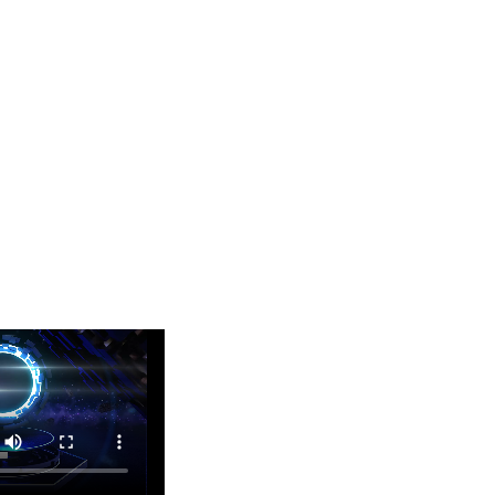
DEI GIOCHI DA CASINÒ ONLINE
ine offre un universo di divertimento e opportunità per gli appassio
 ai sofisticati giochi da tavolo, la varietà è immensa e progettata 
lità di accedere a questi giochi comodamente da casa, in qualsiasi
n cui approcciamo l’intrattenimento, e per chi cerca un’esperienza spe
ntano una scelta eccellente.