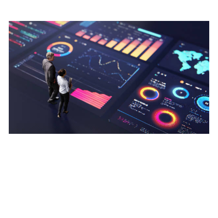
WARUM YEP CASINO
WÄHLEN?
Zusammenfassend lässt sich sagen, dass Yep Casino eine