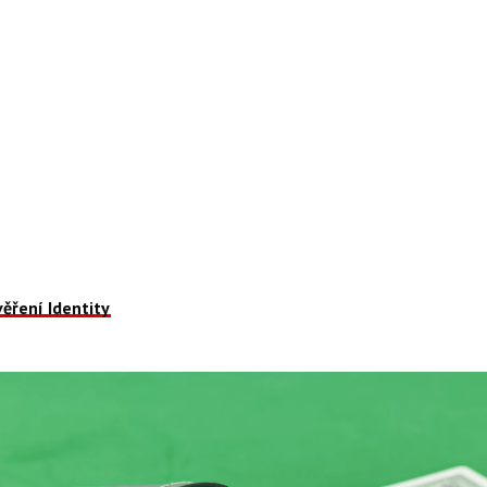
 propagací v online kasinech
NUSŮ A PROPAGACÍ
online kasina stávají stále populárnějšími, je maximalizace bonusů
eří chtějí optimalizovat své herní zážitky. Bonusy mohou mít různ
kce, které motivují hráče k častějšímu hraní. Hráči tudíž mohou vy
ěření Identity
, což jim umožní prodloužit svůj herní čas a zvýšit š