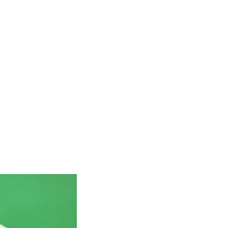
 a propagací klíčovým
é formy, od uvítacích
užít
anci na výhru.