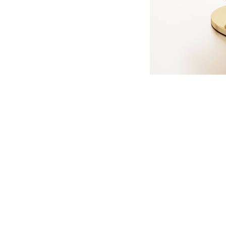
INFORMACE 
Na našem webu se zamě
nabízejí širokou škál
nabídkách a vybrat si
a nabídek různých kas
Nabízíme také užitečn