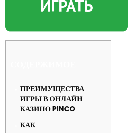
ИГРАТЬ
СОДЕРЖИМОЕ
ПРЕИМУЩЕСТВА
ИГРЫ В ОНЛАЙН
КАЗИНО PINCO
КАК