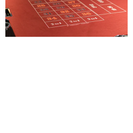
Pro začínající hráče je důležité mít na paměti, že každá hra
nabízí jinou úroveň rizika a výnosu. Předtím, než se ponoří do
světa kasinových her, měli by se nováčci seznámit se
základními pravidly a naučit se správně spravovat svůj
bankroll. To je klíčem k dlouhodobějšímu a zábavnějšímu
zážitku v kasinovém prostředí.
RŮZNÉ TYPY KASINOVÝCH HER