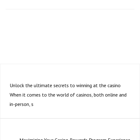
Subscription to our newsletter open soon.
PRÉCÉDENT
Unlock the ultimate secrets to winning at the casino
When it comes to the world of casinos, both online and
in-person, s
SUIVANT