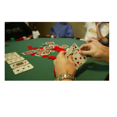
gestalten.
DIE ROLLE DER WEBSEITE BEI DER
SPIELERINFORMATION