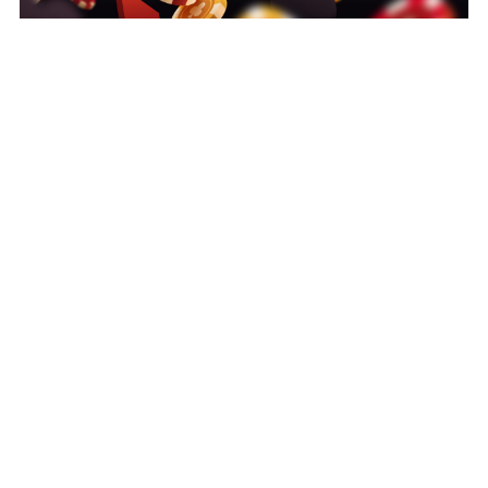
VERANTWORTUNGSVOLLES
SPIELEN UND DIE ROLLE VON
CASINO VICE
Verantwortungsvolles Spielen sollte stets im Vordergrund
stehen, unabhängig davon, wie viel Spaß das Glücksspiel
macht. Es ist wichtig, sich der Risiken bewusst zu sein und
Maßnahmen zu ergreifen, um übermäßiges Spielen zu
vermeiden. Viele Online-Casinos, darunter auch Casino Vice,
bieten Funktionen wie Einzahlungslimits und Selbstsperren
an, die Spielern helfen, die Kontrolle über ihr Spielverhalten
zu behalten.