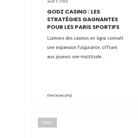
août 3, 2026
GODZ CASINO : LES
STRATÉGIES GAGNANTES
POUR LES PARIS SPORTIFS
L’univers des casinos en ligne connaît
une expansion fulgurante, offrant
aux joueurs une multitude...
mwcwavcamp
Public