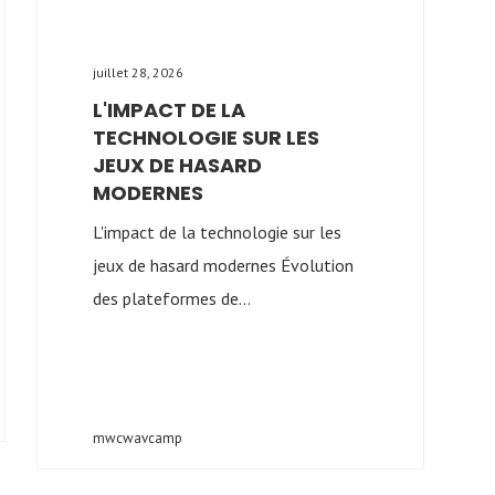
juillet 28, 2026
L'IMPACT DE LA
TECHNOLOGIE SUR LES
JEUX DE HASARD
MODERNES
L'impact de la technologie sur les
jeux de hasard modernes Évolution
des plateformes de...
mwcwavcamp