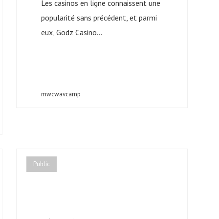
Les casinos en ligne connaissent une
popularité sans précédent, et parmi
eux, Godz Casino...
mwcwavcamp
Public